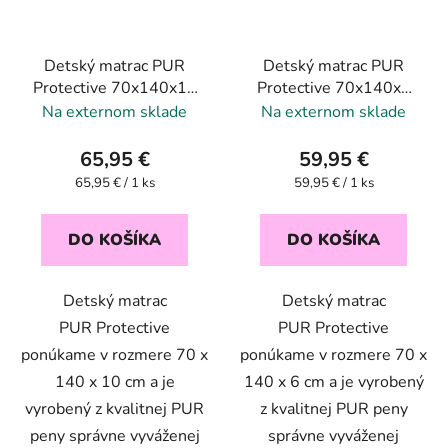
Detský matrac PUR
Detský matrac PUR
Protective 70x140x10
Protective 70x140x6
cm
cm
Na externom sklade
Na externom sklade
65,95 €
59,95 €
Jednotková
Jednotková
65,95 € / 1 ks
59,95 € / 1 ks
cena:
cena:
DO KOŠÍKA
DO KOŠÍKA
Detský matrac
Detský matrac
PUR Protective
PUR Protective
ponúkame v rozmere 70 x
ponúkame v rozmere 70 x
140 x 10 cm a je
140 x 6 cm a je vyrobený
vyrobený z kvalitnej PUR
z kvalitnej PUR peny
peny správne vyváženej
správne vyváženej