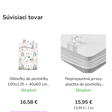
Súvisiaci tovar
Obliečky do postieľky
Nepriepustná jersey
100x135 + 40x60 cm -
plachta do postieľky
Lúka so zvieratkami
70x140 cm
Skladom
Skladom
16,58 €
15,95 €
Jednotková
15,95 € / 1 ks