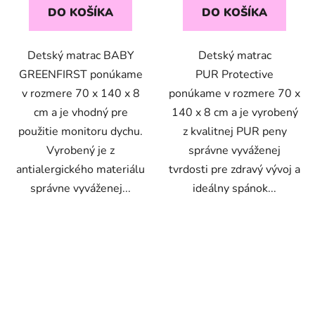
DO KOŠÍKA
DO KOŠÍKA
Detský matrac BABY
Detský matrac
GREENFIRST ponúkame
PUR Protective
v rozmere 70 x 140 x 8
ponúkame v rozmere 70 x
cm a je vhodný pre
140 x 8 cm a je vyrobený
použitie monitoru dychu.
z kvalitnej PUR peny
Vyrobený je z
správne vyváženej
antialergického materiálu
tvrdosti pre zdravý vývoj a
správne vyváženej...
ideálny spánok...