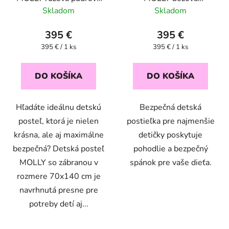
70x140
keksíková 70x140
Skladom
Skladom
395 €
395 €
Jednotková
Jednotková
395 € / 1 ks
395 € / 1 ks
cena:
cena:
DO KOŠÍKA
DO KOŠÍKA
Hľadáte ideálnu detskú
Bezpečná detská
posteľ, ktorá je nielen
postieľka pre najmenšie
krásna, ale aj maximálne
detičky poskytuje
bezpečná? Detská posteľ
pohodlie a bezpečný
MOLLY so zábranou v
spánok pre vaše dieťa.
rozmere 70x140 cm je
navrhnutá presne pre
potreby detí aj...