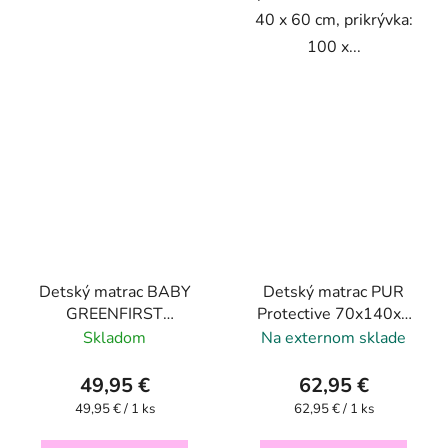
40 x 60 cm, prikrývka:
100 x...
Detský matrac BABY
Detský matrac PUR
GREENFIRST
Protective 70x140x8
70x140x8 cm
cm
Skladom
Na externom sklade
49,95 €
62,95 €
Jednotková
Jednotková
49,95 € / 1 ks
62,95 € / 1 ks
cena:
cena: