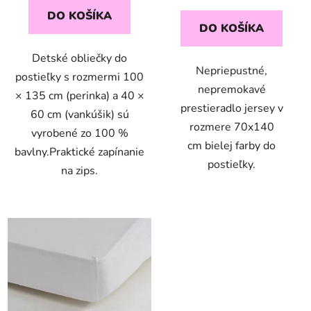
cena:
DO KOŠÍKA
DO KOŠÍKA
Detské obliečky do
Nepriepustné,
postieľky s rozmermi 100
nepremokavé
× 135 cm (perinka) a 40 ×
prestieradlo jersey v
60 cm (vankúšik) sú
rozmere 70x140
vyrobené zo 100 %
cm bielej farby do
bavlny.Praktické zapínanie
postieľky.
na zips.