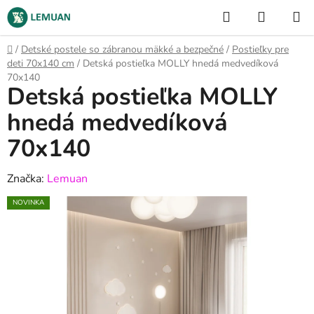
Prejsť
Hľadať
NÁKUP
na
KOŠÍK
obsah
Domov
/
Detské postele so zábranou mäkké a bezpečné
/
Postieľky pre
deti 70x140 cm
/
Detská postieľka MOLLY hnedá medvedíková
70x140
Detská postieľka MOLLY
hnedá medvedíková
70x140
Značka:
Lemuan
NOVINKA