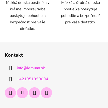
Mäkká detská postieľka v
Mäkká a útulná detská
krásnej modrej farbe
postieľka poskytuje
poskytuje pohodlie a
pohodlie a bezpečnosť
bezpečnosť pre vaše
pre vaše dieťatko.
dieťatko.
Z
á
Kontakt
p
ä
info
@
lemuan.sk
t
i
+421951959004
e