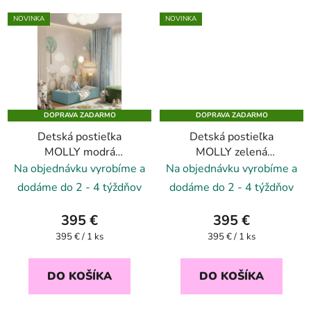
NOVINKA
NOVINKA
DOPRAVA ZADARMO
DOPRAVA ZADARMO
Detská postieľka
Detská postieľka
MOLLY modrá
MOLLY zelená
obláčiková 70x140
dinosauria 70x140
Na objednávku vyrobíme a
Na objednávku vyrobíme a
dodáme do 2 - 4 týždňov
dodáme do 2 - 4 týždňov
395 €
395 €
Jednotková
Jednotková
395 € / 1 ks
395 € / 1 ks
cena:
cena:
DO KOŠÍKA
DO KOŠÍKA