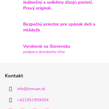
Jedinečný a unikátny dizajn postelí.
á
d
Pravý originál.
a
c
i
Bezpečný priestor pre spánok detí a
e
mládeže
p
r
v
Vyrobené na Slovensku
k
podpora domáceho trhu
y
v
Z
ý
á
p
Kontakt
p
i
s
ä
u
info
@
lemuan.sk
t
i
+421951959004
e