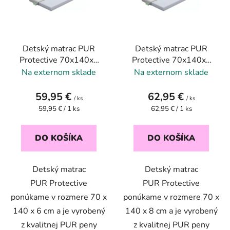
s
p
p
r
r
o
Detský matrac PUR
Detský matrac PUR
o
d
Protective 70x140x6
Protective 70x140x8
d
u
cm
cm
Na externom sklade
Na externom sklade
u
k
k
t
59,95 €
62,95 €
/ ks
/ ks
t
o
Jednotková
Jednotková
59,95 € / 1 ks
62,95 € / 1 ks
o
v
cena:
cena:
v
DO KOŠÍKA
DO KOŠÍKA
Detský matrac
Detský matrac
PUR Protective
PUR Protective
ponúkame v rozmere 70 x
ponúkame v rozmere 70 x
140 x 6 cm a je vyrobený
140 x 8 cm a je vyrobený
z kvalitnej PUR peny
z kvalitnej PUR peny