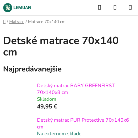
Prejsť
Hľadať
NÁKUP
na
KOŠÍK
obsah
Domov
/
Matrace
/
Matrace 70x140 cm
Detské matrace 70x140
cm
Najpredávanejšie
Detský matrac BABY GREENFIRST
70x140x8 cm
Skladom
49,95 €
Detský matrac PUR Protective 70x140x6
cm
Na externom sklade