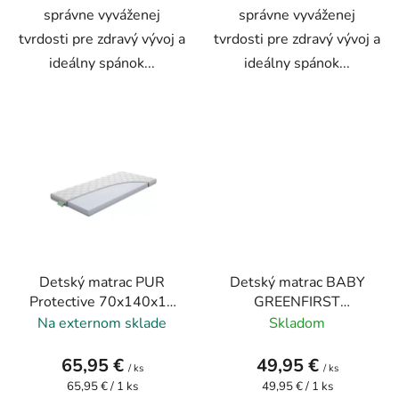
správne vyváženej
správne vyváženej
tvrdosti pre zdravý vývoj a
tvrdosti pre zdravý vývoj a
ideálny spánok...
ideálny spánok...
Detský matrac PUR
Detský matrac BABY
Protective 70x140x10
GREENFIRST
cm
70x140x8 cm
Na externom sklade
Skladom
65,95 €
49,95 €
/ ks
/ ks
Jednotková
Jednotková
65,95 € / 1 ks
49,95 € / 1 ks