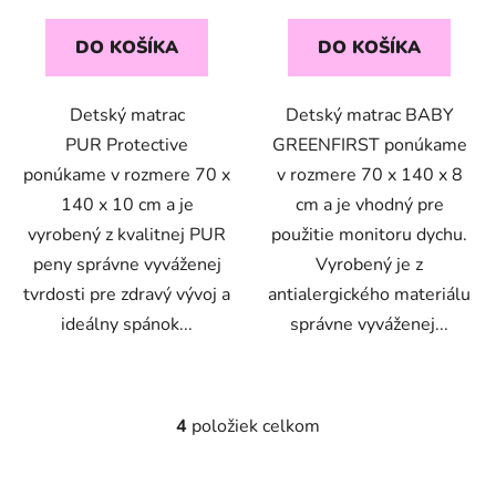
cena:
cena:
DO KOŠÍKA
DO KOŠÍKA
Detský matrac
Detský matrac BABY
PUR Protective
GREENFIRST ponúkame
ponúkame v rozmere 70 x
v rozmere 70 x 140 x 8
140 x 10 cm a je
cm a je vhodný pre
vyrobený z kvalitnej PUR
použitie monitoru dychu.
peny správne vyváženej
Vyrobený je z
tvrdosti pre zdravý vývoj a
antialergického materiálu
ideálny spánok...
správne vyváženej...
4
položiek celkom
O
v
l