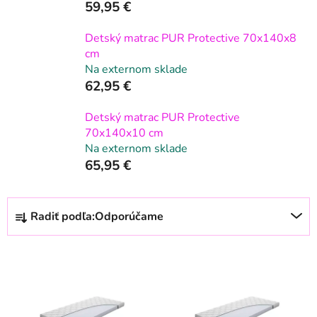
59,95 €
Detský matrac PUR Protective 70x140x8
cm
Na externom sklade
62,95 €
Detský matrac PUR Protective
70x140x10 cm
Na externom sklade
65,95 €
R
Radiť podľa:
Odporúčame
a
d
V
e
ý
n
p
i
i
e