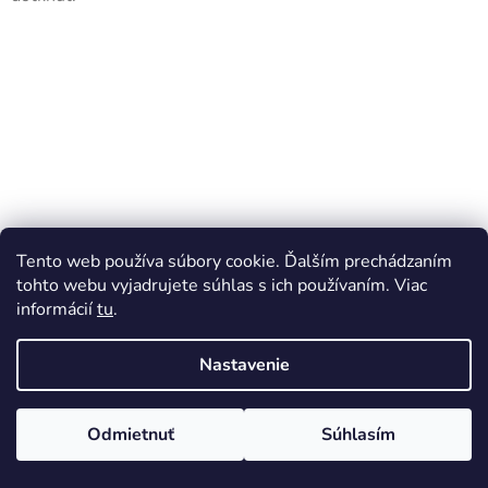
Tento web používa súbory cookie. Ďalším prechádzaním
tohto webu vyjadrujete súhlas s ich používaním. Viac
informácií
tu
.
Nastavenie
Detská posteľ ELLY ružová 80x160
Skladom
Mäkké a bezpečné detské postele a študentské postele. Revolučná
Odmietnuť
Súhlasím
novinka !
495 €
/ ks
Jednotková
495 € / 1 ks