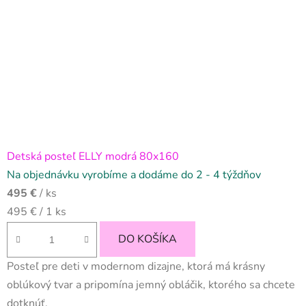
Detská posteľ ELLY modrá 80x160
Na objednávku vyrobíme a dodáme do 2 - 4 týždňov
495 €
/ ks
Jednotková
495 € / 1 ks
cena:
DO KOŠÍKA
Posteľ pre deti v modernom dizajne, ktorá má krásny
oblúkový tvar a pripomína jemný obláčik, ktorého sa chcete
dotknúť.