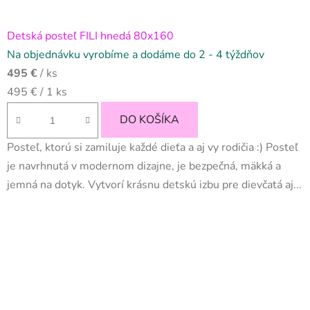
Detská posteľ FILI hnedá 80x160
Na objednávku vyrobíme a dodáme do 2 - 4 týždňov
495 €
/ ks
Jednotková
495 € / 1 ks
cena:
DO KOŠÍKA
Posteľ, ktorú si zamiluje každé dieťa a aj vy rodičia :) Posteľ
je navrhnutá v modernom dizajne, je bezpečná, mäkká a
jemná na dotyk. Vytvorí krásnu detskú izbu pre dievčatá aj...