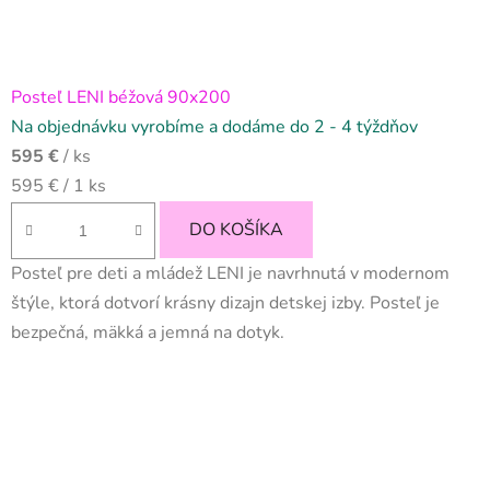
Posteľ LENI béžová 90x200
Na objednávku vyrobíme a dodáme do 2 - 4 týždňov
595 €
/ ks
Jednotková
595 € / 1 ks
cena:
DO KOŠÍKA
Posteľ pre deti a mládež LENI je navrhnutá v modernom
štýle, ktorá dotvorí krásny dizajn detskej izby. Posteľ je
bezpečná, mäkká a jemná na dotyk.