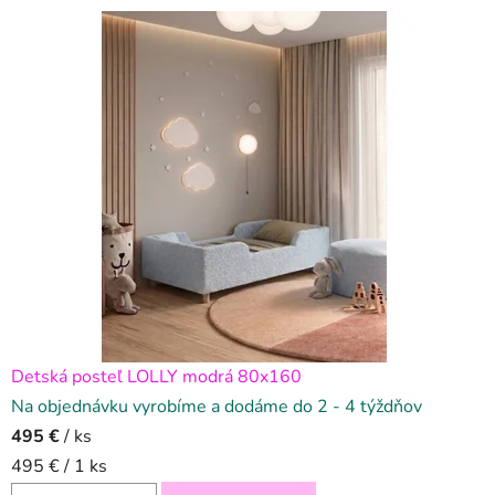
Detská posteľ LOLLY modrá 80x160
Na objednávku vyrobíme a dodáme do 2 - 4 týždňov
495 €
/ ks
Jednotková
495 € / 1 ks
cena: