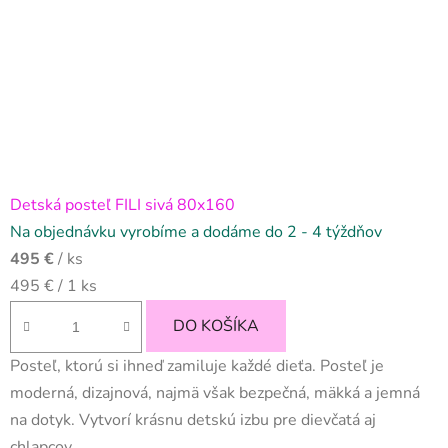
Detská posteľ FILI sivá 80x160
Na objednávku vyrobíme a dodáme do 2 - 4 týždňov
495 €
/ ks
Jednotková
495 € / 1 ks
cena:
DO KOŠÍKA
Posteľ, ktorú si ihneď zamiluje každé dieťa. Posteľ je
moderná, dizajnová, najmä však bezpečná, mäkká a jemná
na dotyk. Vytvorí krásnu detskú izbu pre dievčatá aj
chlapcov.