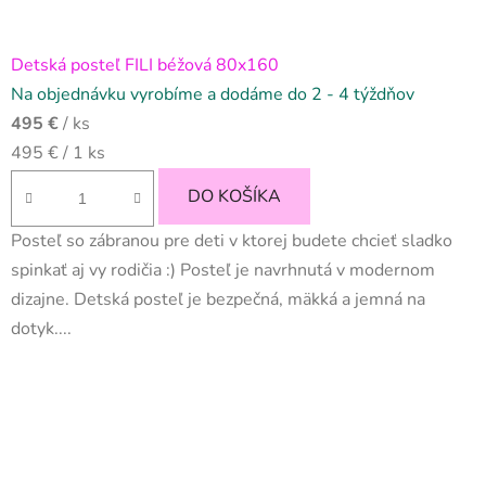
Detská posteľ FILI béžová 80x160
Na objednávku vyrobíme a dodáme do 2 - 4 týždňov
495 €
/ ks
Jednotková
495 € / 1 ks
cena:
DO KOŠÍKA
Posteľ so zábranou pre deti v ktorej budete chcieť sladko
spinkať aj vy rodičia :) Posteľ je navrhnutá v modernom
dizajne. Detská posteľ je bezpečná, mäkká a jemná na
dotyk....