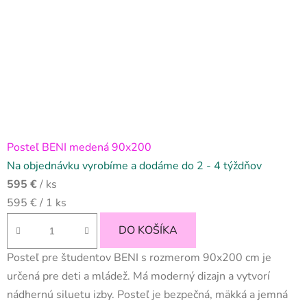
Posteľ BENI medená 90x200
Na objednávku vyrobíme a dodáme do 2 - 4 týždňov
595 €
/ ks
Jednotková
595 € / 1 ks
cena:
DO KOŠÍKA
Posteľ pre študentov BENI s rozmerom 90x200 cm je
určená pre deti a mládež. Má moderný dizajn a vytvorí
nádhernú siluetu izby. Posteľ je bezpečná, mäkká a jemná