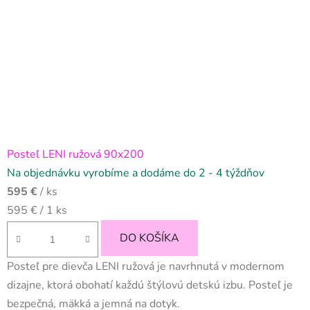
Posteľ LENI ružová 90x200
Na objednávku vyrobíme a dodáme do 2 - 4 týždňov
595 €
/ ks
Jednotková
595 € / 1 ks
cena:
DO KOŠÍKA
Posteľ pre dievča LENI ružová je navrhnutá v modernom
dizajne, ktorá obohatí každú štýlovú detskú izbu. Posteľ je
bezpečná, mäkká a jemná na dotyk.