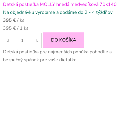
Detská postieľka MOLLY hnedá medvedíková 70x140
Na objednávku vyrobíme a dodáme do 2 - 4 týždňov
395 €
/ ks
Jednotková
395 € / 1 ks
cena:
DO KOŠÍKA
Detská postieľka pre najmenších ponúka pohodlie a
bezpečný spánok pre vaše dieťatko.