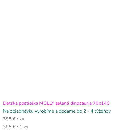
Detská postieľka MOLLY zelená dinosauria 70x140
Na objednávku vyrobíme a dodáme do 2 - 4 týždňov
395 €
/ ks
Jednotková
395 € / 1 ks