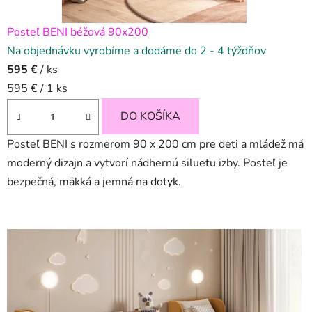
é
Posteľ BENI béžová 90x200
p
Na objednávku vyrobíme a dodáme do 2 - 4 týždňov
o
595 €
/ ks
s
Jednotková
595 € / 1 ks
cena:
t
DO KOŠÍKA
e
Posteľ BENI s rozmerom 90 x 200 cm pre deti a mládež má
moderný dizajn a vytvorí nádhernú siluetu izby. Posteľ je
l
bezpečná, mäkká a jemná na dotyk.
e