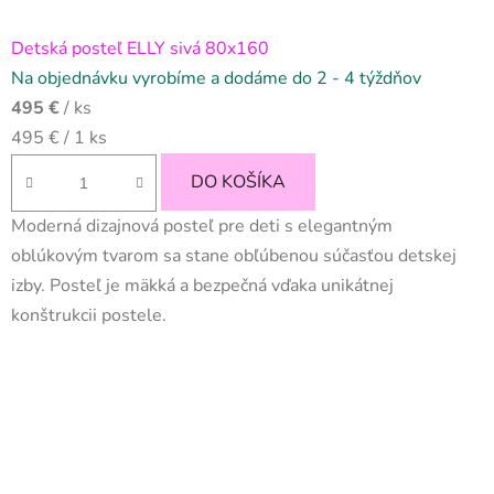
Detská posteľ ELLY sivá 80x160
Na objednávku vyrobíme a dodáme do 2 - 4 týždňov
495 €
/ ks
Jednotková
495 € / 1 ks
cena:
DO KOŠÍKA
Moderná dizajnová posteľ pre deti s elegantným
oblúkovým tvarom sa stane obľúbenou súčasťou detskej
izby. Posteľ je mäkká a bezpečná vďaka unikátnej
konštrukcii postele.