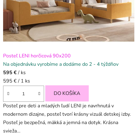
Posteľ LENI horčicová 90x200
Na objednávku vyrobíme a dodáme do 2 - 4 týždňov
595 €
/ ks
Jednotková
595 € / 1 ks
cena:
DO KOŠÍKA
Posteľ pre deti a mladých ľudí LENI je navrhnutá v
modernom dizajne, posteľ tvorí krásny vizuál detskej izby.
Posteľ je bezpečná, mäkká a jemná na dotyk. Krásna
svieža...