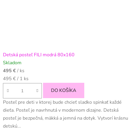
Detská posteľ FILI modrá 80x160
Skladom
495 €
/ ks
Jednotková
495 € / 1 ks
cena:
DO KOŠÍKA
Posteľ pre deti v ktorej bude chcieť sladko spinkať každé
dieťa. Posteľ je navrhnutá v modernom dizajne. Detská
posteľ je bezpečná, mäkká a jemná na dotyk. Vytvorí krásnu
detskú...