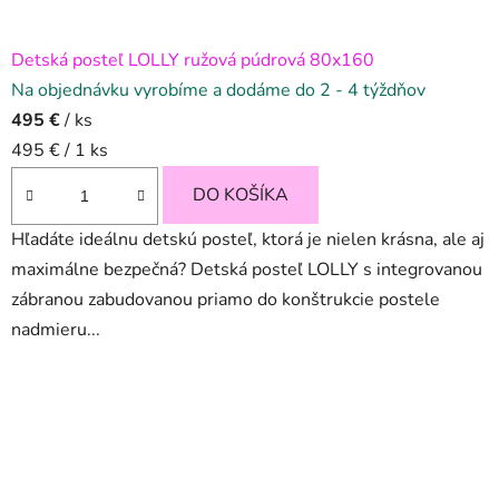
Detská posteľ LOLLY ružová púdrová 80x160
Na objednávku vyrobíme a dodáme do 2 - 4 týždňov
495 €
/ ks
Jednotková
495 € / 1 ks
cena:
DO KOŠÍKA
Hľadáte ideálnu detskú posteľ, ktorá je nielen krásna, ale aj
maximálne bezpečná? Detská posteľ LOLLY s integrovanou
zábranou zabudovanou priamo do konštrukcie postele
nadmieru...