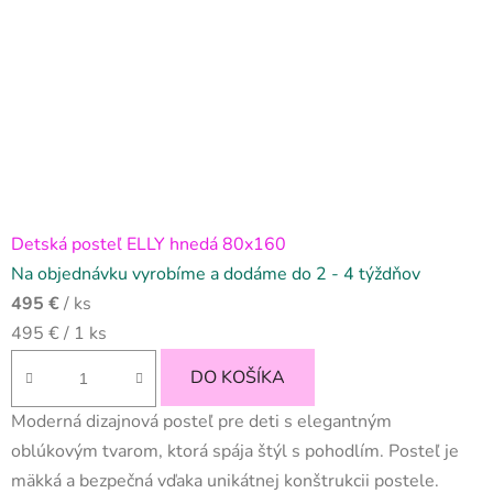
Detská posteľ ELLY hnedá 80x160
Na objednávku vyrobíme a dodáme do 2 - 4 týždňov
495 €
/ ks
Jednotková
495 € / 1 ks
cena:
DO KOŠÍKA
Moderná dizajnová posteľ pre deti s elegantným
oblúkovým tvarom, ktorá spája štýl s pohodlím. Posteľ je
mäkká a bezpečná vďaka unikátnej konštrukcii postele.