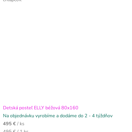
Detská posteľ ELLY béžová 80x160
Na objednávku vyrobíme a dodáme do 2 - 4 týždňov
495 €
/ ks
Jednotková
495 € / 1 ks