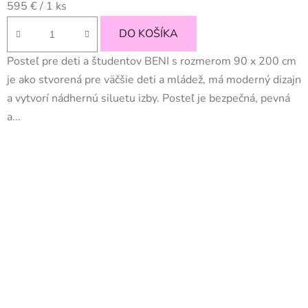
Jednotková
595 € / 1 ks
cena:
DO KOŠÍKA
Posteľ pre deti a študentov BENI s rozmerom 90 x 200 cm
je ako stvorená pre väčšie deti a mládež, má moderný dizajn
a vytvorí nádhernú siluetu izby. Posteľ je bezpečná, pevná
a...