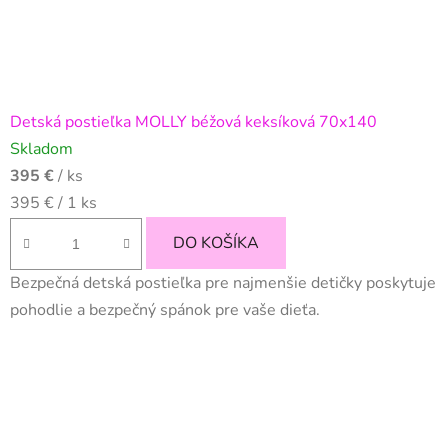
Detská postieľka MOLLY béžová keksíková 70x140
Skladom
395 €
/ ks
Jednotková
395 € / 1 ks
cena:
DO KOŠÍKA
Bezpečná detská postieľka pre najmenšie detičky poskytuje
pohodlie a bezpečný spánok pre vaše dieťa.