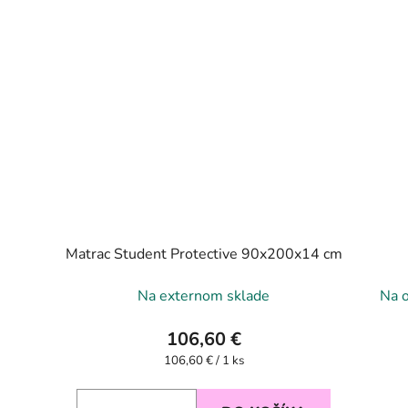
Matrac Student Protective 90x200x14 cm
Na externom sklade
Na 
106,60 €
Jednotková
106,60 € / 1 ks
cena: