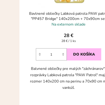
Bavlnené obliečky Labková patrola PAW patr
"PP457 Bridge" 140x200cm + 70x90cm se
Purple 05
Na externom sklade
28 €
Jednotková
28 € / 1 ks
cena:
DO KOŠÍKA
Balvnené obliečky pre malých "záchránarov"
rozprávky Labková patrola "PAW Patrol" ma
rozmer 140x200 cm na perinu a 70x90 cm 
vankúš.