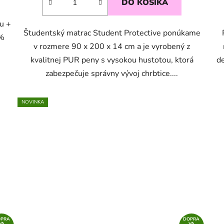
DO KOŠÍKA
u +
Študentský matrac Student Protective ponúkame
0%
v rozmere 90 x 200 x 14 cm a je vyrobený z
kvalitnej PUR peny s vysokou hustotou, ktorá
de
zabezpečuje správny vývoj chrbtice....
NOVINKA
OPRA
DOPRA
VA
VA