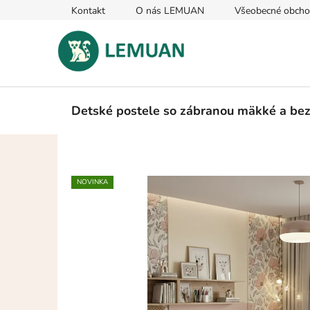
Prejsť
Kontakt
O nás LEMUAN
Všeobecné obch
na
obsah
Detské postele so zábranou mäkké a be
NOVINKA