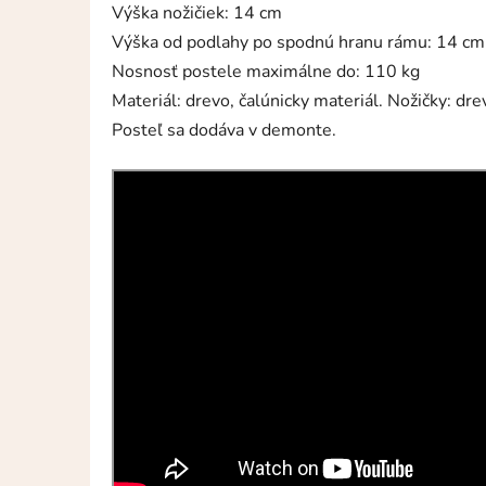
Výška nožičiek: 14 cm
Výška od podlahy po spodnú hranu rámu: 14 cm
Nosnosť postele maximálne do: 110 kg
Materiál: drevo, čalúnicky materiál. Nožičky: dre
Posteľ sa dodáva v demonte.