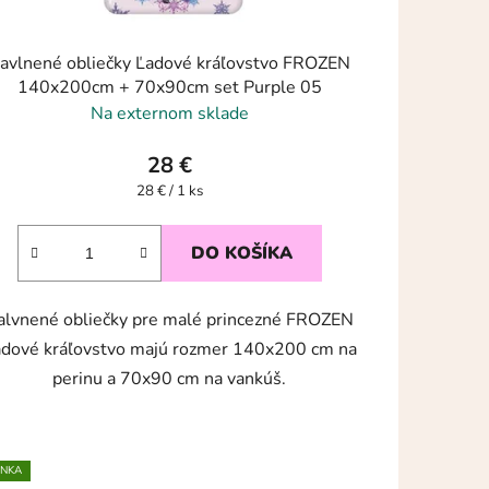
lnené obliečky Ľadové kráľovstvo FROZEN
140x200cm + 70x90cm set Purple 05
Na externom sklade
28 €
Jednotková
28 € / 1 ks
cena:
DO KOŠÍKA
alvnené obliečky pre malé princezné FROZEN
dové kráľovstvo majú rozmer 140x200 cm na
perinu a 70x90 cm na vankúš.
INKA