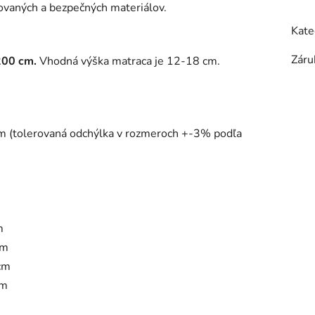
kovaných a bezpečných materiálov.
Kate
Záru
 200 cm.
Vhodná výška matraca je 12-18 cm.
cm (tolerovaná odchýlka v rozmeroch +-3% podľa
m
cm
 cm
cm