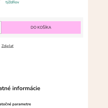
týždňov
DO KOŠÍKA
Zdieľať
atné informácie
točné parametre