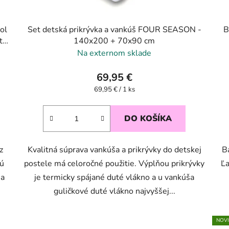
ol
Set detská prikrývka a vankúš FOUR SEASON -
Bav
t
140x200 + 70x90 cm
Na externom sklade
69,95 €
Jednotková
69,95 € / 1 ks
cena:
DO KOŠÍKA
z
Kvalitná súprava vankúša a prikrývky do detskej
B
jú
postele má celoročné použitie. Výplňou prikrývky
Ľa
na
je termicky spájané duté vlákno a u vankúša
guličkové duté vlákno najvyššej...
NOV