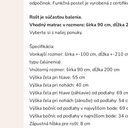
odpočinok. Funkčná posteľ je vyrobená z certifi
Rošt je súčasťou balenia.
Vhodný matrac v rozmere: šírka 90 cm, dĺžka
Vyberte si z našej ponuky.
Špecifikácia:
Vonkajší rozmer: šírka +-100 cm, dĺžka +-210 
typu čalúnenia)
Vnútorný rozmer: šírka 90 cm, dĺžka 200 cm
Výška čela pri hlave: 55 cm
Výška čela pri nohách: 40 cm
Výška čela pri hlave (záhlavie) od podlahy: 69 c
Výška čela pri nohách (zánožie) od podlahy: 54 
Výška bočníc od podlahy v najvyššom bode: 69
Výška bočníc od podlahy v najnižšom bode: 34 
Zápustná hĺbka pre rošt: 8 cm