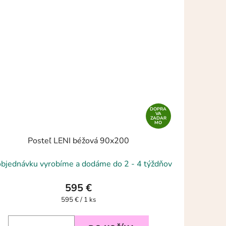
DOPRA
VA
ZADAR
MO
Posteľ LENI béžová 90x200
objednávku vyrobíme a dodáme do 2 - 4 týždňov
595 €
Jednotková
595 € / 1 ks
cena: