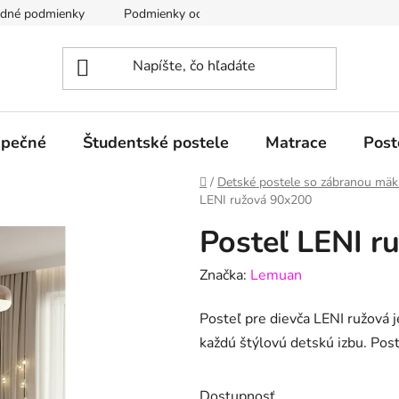
odné podmienky
Podmienky ochrany osobných údajov GDPR
zpečné
Študentské postele
Matrace
Post
Domov
/
Detské postele so zábranou mäk
LENI ružová 90x200
Posteľ LENI r
Značka:
Lemuan
Posteľ pre dievča LENI ružová 
každú štýlovú detskú izbu. Pos
Dostupnosť