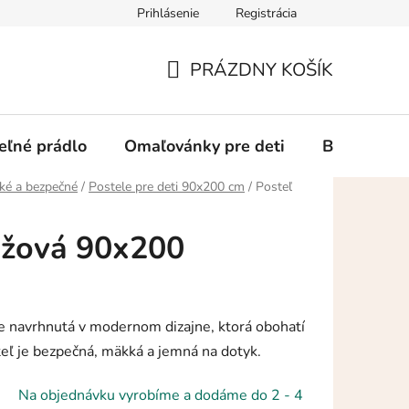
Prihlásenie
Registrácia
Ako a kde nakupovať
Doprava a platba
Vrátenie alebo rek
PRÁZDNY KOŠÍK
NÁKUPNÝ
KOŠÍK
eľné prádlo
Omaľovánky pre deti
Blog
K
ké a bezpečné
/
Postele pre deti 90x200 cm
/
Posteľ
užová 90x200
je navrhnutá v modernom dizajne, ktorá obohatí
teľ je bezpečná, mäkká a jemná na dotyk.
Na objednávku vyrobíme a dodáme do 2 - 4