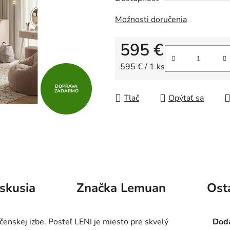
Možnosti doručenia
595 €
Jednotková cena:
595 € / 1 ks
DOPRAVA
ZADARMO
Tlač
Opýtať sa
skusia
Značka
Lemuan
Ost
enskej izbe. Posteľ LENI je miesto pre skvelý
Doda