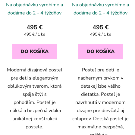
Na objednávku vyrobíme a
Na objednávku vyrobíme a
dodáme do 2 - 4 týždňov
dodáme do 2 - 4 týždňov
495 €
495 €
Jednotková
Jednotková
495 € / 1 ks
495 € / 1 ks
cena:
cena:
DO KOŠÍKA
DO KOŠÍKA
Moderná dizajnová posteľ
Posteľ pre deti je
pre deti s elegantným
nádherným prvkom v
oblúkovým tvarom, ktorá
detskej izbe vášho
spája štýl s
dieťatka. Posteľ je
pohodlím. Posteľ je
navrhnutá v modernom
mäkká a bezpečná vďaka
dizajne pre dievčatá aj
unikátnej konštrukcii
chlapcov. Detská posteľ je
postele.
maximálne bezpečná,