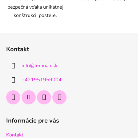
bezpečná vďaka unikátnej
konštrukcii postele.
Z
á
Kontakt
p
ä
info
@
lemuan.sk
t
i
+421951959004
e
Informácie pre vás
Kontakt