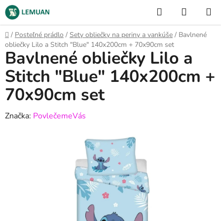
Prejsť
Hľadať
NÁKUP
na
KOŠÍK
obsah
Domov
/
Posteľné prádlo
/
Sety obliečky na periny a vankúše
/
Bavlnené
obliečky Lilo a Stitch "Blue" 140x200cm + 70x90cm set
Bavlnené obliečky Lilo a
Stitch "Blue" 140x200cm +
70x90cm set
Značka:
PovlečemeVás