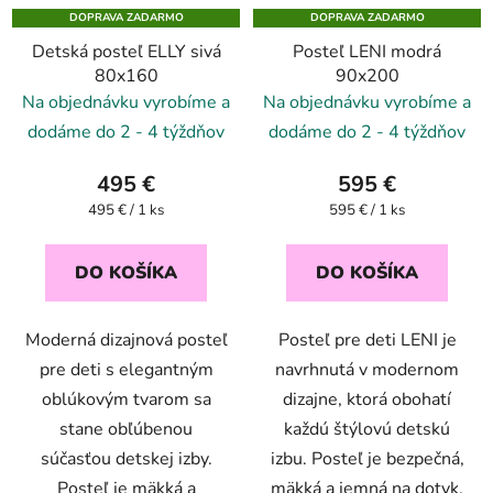
DOPRAVA ZADARMO
DOPRAVA ZADARMO
Detská posteľ ELLY sivá
Posteľ LENI modrá
80x160
90x200
Na objednávku vyrobíme a
Na objednávku vyrobíme a
dodáme do 2 - 4 týždňov
dodáme do 2 - 4 týždňov
495 €
595 €
Jednotková
Jednotková
495 € / 1 ks
595 € / 1 ks
cena:
cena:
DO KOŠÍKA
DO KOŠÍKA
Moderná dizajnová posteľ
Posteľ pre deti LENI je
pre deti s elegantným
navrhnutá v modernom
oblúkovým tvarom sa
dizajne, ktorá obohatí
stane obľúbenou
každú štýlovú detskú
súčasťou detskej izby.
izbu. Posteľ je bezpečná,
Posteľ je mäkká a
mäkká a jemná na dotyk.