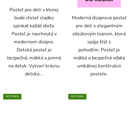
Posteľ pre deti v ktorej
bude chcieť sladko
Moderná dizajnová posteľ
spinkať každé dieťa.
pre deti s elegantným
Posteľ je navrhnutá v
oblúkovým tvarom, ktorá
modernom dizajne.
spája štýl s
Detská posteľ je
pohodlím. Posteľ je
bezpečná, mäkká a jemná
mäkká a bezpečná vďaka
na dotyk. Vytvorí krásnu
unikátnej konštrukcii
detskú...
postele.
NOVINKA
NOVINKA