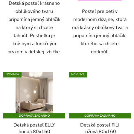
Detská posteľ krásneho
oblúkového tvaru
Posteľ pre deti v
pripomína jemný obláčik
modernom dizajne, ktorá
na ktorý si chcete
má krásny oblúkový tvar a
ľahnúť. Postieľka je
pripomína jemný obláčik,
krásnym a funkčným
ktorého sa chcete
prvkom v detskej izbičke.
dotknúť.
NOVINKA
NOVINKA
DOPRAVA ZADARMO
DOPRAVA ZADARMO
Detská posteľ ELLY
Detská posteľ FILI
hnedá 80x160
ružová 80x160