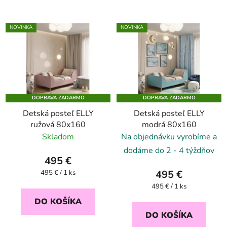
NOVINKA
NOVINKA
DOPRAVA ZADARMO
DOPRAVA ZADARMO
Detská posteľ ELLY
Detská posteľ ELLY
ružová 80x160
modrá 80x160
Skladom
Na objednávku vyrobíme a
dodáme do 2 - 4 týždňov
495 €
Jednotková
495 €
495 € / 1 ks
cena:
Jednotková
495 € / 1 ks
cena:
DO KOŠÍKA
DO KOŠÍKA