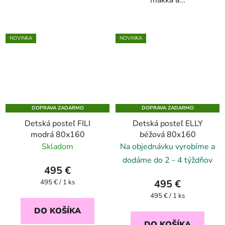
mäkká a...
NOVINKA
NOVINKA
DOPRAVA ZADARMO
DOPRAVA ZADARMO
Detská posteľ FILI
Detská posteľ ELLY
modrá 80x160
béžová 80x160
Skladom
Na objednávku vyrobíme a
dodáme do 2 - 4 týždňov
495 €
Jednotková
495 €
495 € / 1 ks
cena:
Jednotková
495 € / 1 ks
cena:
DO KOŠÍKA
DO KOŠÍKA