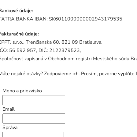
Bankové údaje:
TATRA BANKA IBAN: SK6011000000002943179535
Fakturačné údaje:
EPPT, s.r.o., Trenčianska 60, 821 09 Bratislava,
IČO: 56 592 957, DIČ: 2122379523,
Spoločnosť zapísaná v Obchodnom registri Mestského súdu Brati
Máte nejaké otázky? Zodpovieme ich. Prosím, pozorne vyplňte 
Meno a priezvisko
Email
Správa