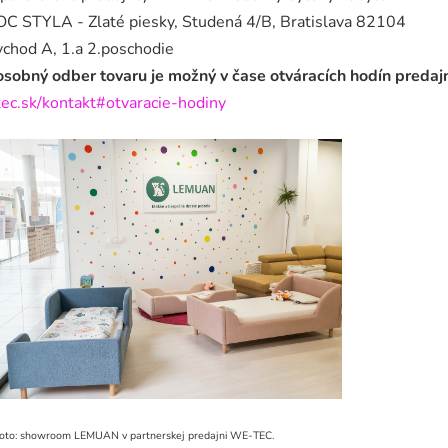
OC STYLA - Zlaté piesky, Studená 4/B, Bratislava 82104
vchod A, 1.a 2.poschodie
osobný odber tovaru je možný v čase otváracích hodín predaj
tec.sk/kontakt#otvaracie-hodiny
foto: showroom LEMUAN v partnerskej predajni WE-TEC.