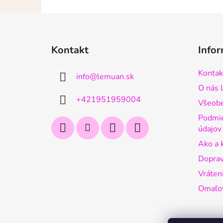
Z
á
Kontakt
Infor
p
ä
Kontak
info
@
lemuan.sk
t
O nás
i
+421951959004
Všeob
e
Podmie
údajo
Ako a 
Doprav
Vráten
Omaľov