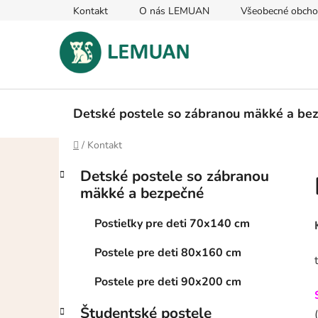
Prejsť
Kontakt
O nás LEMUAN
Všeobecné obch
na
obsah
Detské postele so zábranou mäkké a be
Domov
/
Kontakt
B
K
Preskočiť
Detské postele so zábranou
a
kategórie
o
mäkké a bezpečné
t
č
e
n
Postieľky pre deti 70x140 cm
g
ý
ó
Postele pre deti 80x160 cm
p
r
i
a
Postele pre deti 90x200 cm
e
n
Študentské postele
e