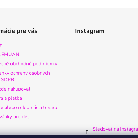
mácie pre vás
Instagram
t
 LEMUAN
ecné obchodné podmienky
nky ochrany osobných
v GDPR
kde nakupovať
a a platba
ie alebo reklamácia tovaru
ánky pre deti
Sledovať na Instag