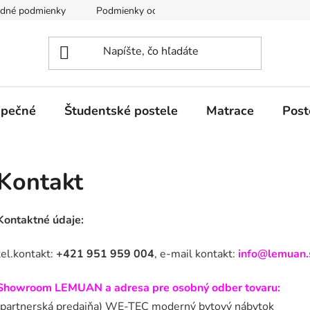
odné podmienky
Podmienky ochrany osobných údajov GDPR
zpečné
Študentské postele
Matrace
Post
Kontakt
Kontaktné údaje:
tel.kontakt:
+421 951 959 004
, e-mail kontakt:
info@lemuan.
Showroom LEMUAN a adresa pre osobný odber tovaru:
(partnerská predajňa) WE-TEC moderný bytový nábytok