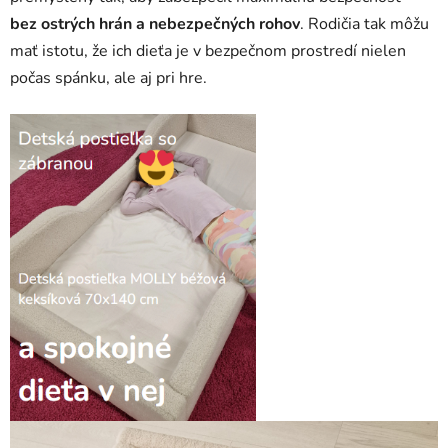
k
bez ostrých hrán a nebezpečných rohov
. Rodičia tak môžu
y
mať istotu, že ich dieťa je v bezpečnom prostredí nielen
v
počas spánku, ale aj pri hre.
ý
p
i
s
u