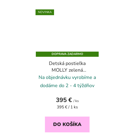
NOVINKA
DOPRAVA ZADARMO
Detská postieľka
MOLLY zelená
dinosauria 70x140
Na objednávku vyrobíme a
dodáme do 2 - 4 týždňov
395 €
/ ks
Jednotková
395 € / 1 ks
cena:
DO KOŠÍKA