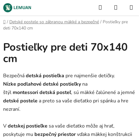
Prejsť
Hľadať
NÁKUP
na
KOŠÍK
obsah
Domov
/
Detské postele so zábranou mäkké a bezpečné
/
Postieľky pre
deti 70x140 cm
Postieľky pre deti 70x140
cm
Bezpečná
detská postieľka
pre najmenšie detičky.
Nízke podlahové detské postieľky
na
štýl
montessori
detská posteľ
, sú mäkké čalúnené a jemné
detské postele
a preto sa vaše dieťatko pri spánku a hre
nezraní.
V
detskej postieľke
sa vaše dieťatko môže aj hrať,
poskytuje mu
bezpečný priestor
vďaka mäkkej konštrukcii