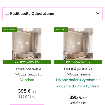
R
Radiť podľa:
Odporúčame
a
d
V
e
NOVINKA
NOVINKA
ý
n
p
i
i
e
s
p
p
r
DOPRAVA ZADARMO
DOPRAVA ZADARMO
r
o
Detská postieľka
Detská postieľka
o
d
MOLLY béžová
MOLLY hnedá
d
u
keksíková 70x140
medvedíková 70x140
Skladom
Na objednávku vyrobíme a
u
k
dodáme do 2 - 4 týždňov
k
t
395 €
/ ks
t
o
Jednotková
395 €
395 € / 1 ks
/ ks
o
v
cena:
Jednotková
395 € / 1 ks