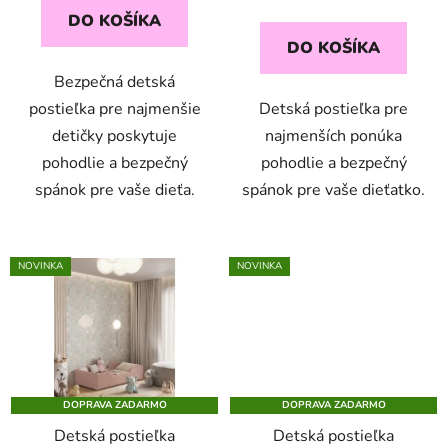
v
cena:
DO KOŠÍKA
DO KOŠÍKA
Bezpečná detská
postieľka pre najmenšie
Detská postieľka pre
detičky poskytuje
najmenších ponúka
pohodlie a bezpečný
pohodlie a bezpečný
spánok pre vaše dieťa.
spánok pre vaše dieťatko.
NOVINKA
NOVINKA
DOPRAVA ZADARMO
DOPRAVA ZADARMO
Detská postieľka
Detská postieľka