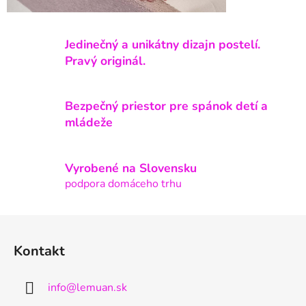
Jedinečný a unikátny dizajn postelí.
Pravý originál.
Bezpečný priestor pre spánok detí a
mládeže
Vyrobené na Slovensku
podpora domáceho trhu
Z
á
Kontakt
p
ä
info
@
lemuan.sk
t