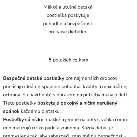
Mäkká a útulná detská
postieľka poskytuje
pohodlie a bezpečnosť
pre vaše dieťatko.
5
položiek celkom
O
v
l
Bezpečné detské postieľky
pre najmenších drobcov
á
prinášajú ideálne spojenie pohodlia, kvality a maximálnej
d
ochrany. Sú navrhnuté s dôrazom na potreby malých detí.
a
c
Tieto postieľky
poskytujú pokojný a ničím nerušený
i
spánok
každému dieťatku.
e
Postieľky sú nízke
, mäkké a jemné na dotyk, vďaka čomu
p
minimalizujú riziko pádu a zranenia. Každý detail je
r
premyslený tak, aby zabezpečil maximálnu bezpečnosť –
v