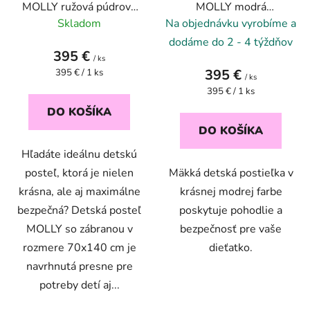
MOLLY ružová púdrová
MOLLY modrá
70x140
obláčiková 70x140
Skladom
Na objednávku vyrobíme a
dodáme do 2 - 4 týždňov
395 €
/ ks
Jednotková
395 €
395 € / 1 ks
/ ks
cena:
Jednotková
395 € / 1 ks
cena:
DO KOŠÍKA
DO KOŠÍKA
Hľadáte ideálnu detskú
posteľ, ktorá je nielen
Mäkká detská postieľka v
krásna, ale aj maximálne
krásnej modrej farbe
bezpečná? Detská posteľ
poskytuje pohodlie a
MOLLY so zábranou v
bezpečnosť pre vaše
rozmere 70x140 cm je
dieťatko.
navrhnutá presne pre
potreby detí aj...