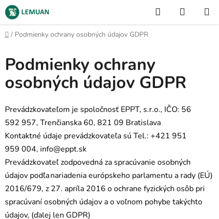
Prejsť
Hľadať
NÁKUP
na
KOŠÍK
obsah
Domov
/
Podmienky ochrany osobných údajov GDPR
Podmienky ochrany
osobných údajov GDPR
Prevádzkovateľom je spoločnosť EPPT, s.r.o., IČO: 56
592 957, Trenčianska 60, 821 09 Bratislava
Kontaktné údaje prevádzkovateľa sú Tel.: +421 951
959 004, info@eppt.sk
Prevádzkovateľ zodpovedná za spracúvanie osobných
údajov podľa nariadenia európskeho parlamentu a rady (EÚ)
2016/679, z 27. apríla 2016 o ochrane fyzických osôb pri
spracúvaní osobných údajov a o voľnom pohybe takýchto
údajov, (ďalej len GDPR)