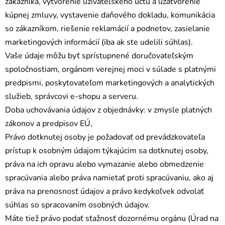
zákazníka, vytvorenie užívateľského účtu a uzatvorenie
kúpnej zmluvy, vystavenie daňového dokladu, komunikácia
so zákazníkom, riešenie reklamácií a podnetov, zasielanie
marketingových informácií (iba ak ste udelili súhlas).
Vaše údaje môžu byť sprístupnené doručovateľským
spoločnostiam, orgánom verejnej moci v súlade s platnými
predpismi, poskytovateľom marketingových a analytických
služieb, správcovi e-shopu a serveru.
Doba uchovávania údajov z objednávky: v zmysle platných
zákonov a predpisov EÚ,
Právo dotknutej osoby je požadovať od prevádzkovateľa
prístup k osobným údajom týkajúcim sa dotknutej osoby,
práva na ich opravu alebo vymazanie alebo obmedzenie
spracúvania alebo práva namietať proti spracúvaniu, ako aj
práva na prenosnosť údajov a právo kedykoľvek odvolať
súhlas so spracovaním osobných údajov.
Máte tiež právo podať sťažnosť dozornému orgánu (Úrad na