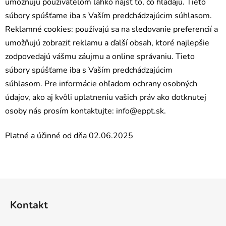
umožňujú používateľom ľahko nájsť to, čo hľadajú. Tieto
súbory spúšťame iba s Vaším predchádzajúcim súhlasom.
Reklamné cookies: používajú sa na sledovanie preferencií a
umožňujú zobraziť reklamu a ďalší obsah, ktoré najlepšie
zodpovedajú vášmu záujmu a online správaniu. Tieto
súbory spúšťame iba s Vaším predchádzajúcim
súhlasom. Pre informácie ohľadom ochrany osobných
údajov, ako aj kvôli uplatneniu vašich práv ako dotknutej
osoby nás prosím kontaktujte:
info@eppt.sk.
Platné a účinné od dňa 02.06.2025
Z
á
Kontakt
p
ä