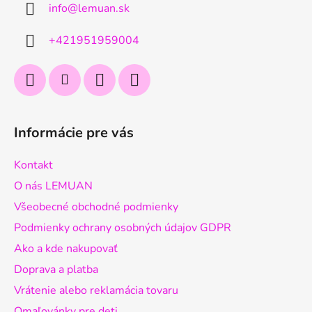
info
@
lemuan.sk
t
i
+421951959004
e
Informácie pre vás
Kontakt
O nás LEMUAN
Všeobecné obchodné podmienky
Podmienky ochrany osobných údajov GDPR
Ako a kde nakupovať
Doprava a platba
Vrátenie alebo reklamácia tovaru
Omaľovánky pre deti