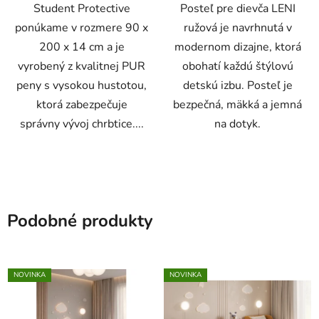
Student Protective
Posteľ pre dievča LENI
ponúkame v rozmere 90 x
ružová je navrhnutá v
200 x 14 cm a je
modernom dizajne, ktorá
vyrobený z kvalitnej PUR
obohatí každú štýlovú
peny s vysokou hustotou,
detskú izbu. Posteľ je
ktorá zabezpečuje
bezpečná, mäkká a jemná
správny vývoj chrbtice....
na dotyk.
Podobné produkty
NOVINKA
NOVINKA