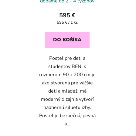
dodáme do 2 - 4 týždňov
595 €
Jednotková
595 € / 1 ks
cena:
DO KOŠÍKA
Posteľ pre deti a
študentov BENI s
rozmerom 90 x 200 cm je
ako stvorená pre väčšie
deti a mládež, má
moderný dizajn a vytvorí
nádhernú siluetu izby.
Posteľ je bezpečná, pevná
a...