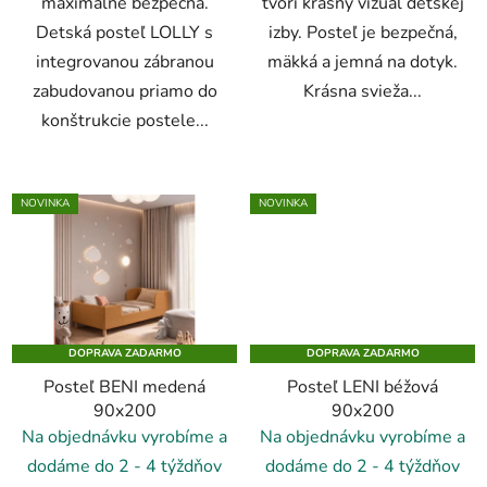
maximálne bezpečná.
tvorí krásny vizuál detskej
Detská posteľ LOLLY s
izby. Posteľ je bezpečná,
integrovanou zábranou
mäkká a jemná na dotyk.
zabudovanou priamo do
Krásna svieža...
konštrukcie postele...
NOVINKA
NOVINKA
DOPRAVA ZADARMO
DOPRAVA ZADARMO
Posteľ BENI medená
Posteľ LENI béžová
90x200
90x200
Na objednávku vyrobíme a
Na objednávku vyrobíme a
dodáme do 2 - 4 týždňov
dodáme do 2 - 4 týždňov