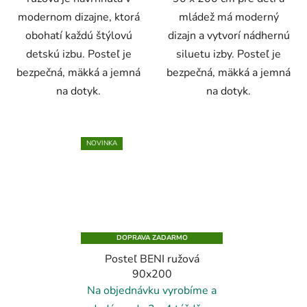
modernom dizajne, ktorá
mládež má moderný
obohatí každú štýlovú
dizajn a vytvorí nádhernú
detskú izbu. Posteľ je
siluetu izby. Posteľ je
bezpečná, mäkká a jemná
bezpečná, mäkká a jemná
na dotyk.
na dotyk.
NOVINKA
DOPRAVA ZADARMO
Posteľ BENI ružová
90x200
Na objednávku vyrobíme a