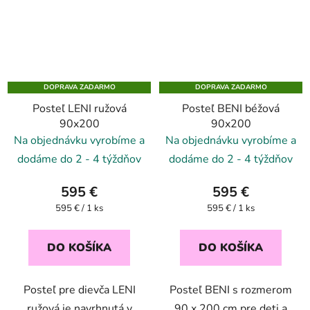
DOPRAVA ZADARMO
DOPRAVA ZADARMO
Posteľ LENI ružová
Posteľ BENI béžová
90x200
90x200
Na objednávku vyrobíme a
Na objednávku vyrobíme a
dodáme do 2 - 4 týždňov
dodáme do 2 - 4 týždňov
595 €
595 €
Jednotková
Jednotková
595 € / 1 ks
595 € / 1 ks
cena:
cena:
DO KOŠÍKA
DO KOŠÍKA
Posteľ pre dievča LENI
Posteľ BENI s rozmerom
ružová je navrhnutá v
90 x 200 cm pre deti a