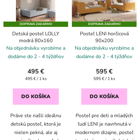
DOPRAVA ZADARMO
DOPRAVA ZADARMO
Detská posteľ LOLLY
Posteľ LENI horčicová
modrá 80x160
90x200
Na objednávku vyrobíme a
Na objednávku vyrobíme a
dodáme do 2 - 4 týždňov
dodáme do 2 - 4 týždňov
495 €
595 €
Jednotková
Jednotková
495 € / 1 ks
595 € / 1 ks
cena:
cena:
DO KOŠÍKA
DO KOŠÍKA
Práve ste našli ideálnu
Posteľ pre deti a mladých
detskú posteľ, ktorá je
ľudí LENI je navrhnutá v
nielen pekná, ale aj
modernom dizajne, posteľ