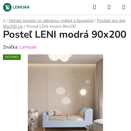
Prejsť
Hľadať
NÁKUP
na
KOŠÍK
obsah
Domov
/
Detské postele so zábranou mäkké a bezpečné
/
Postele pre deti
90x200 cm
/
Posteľ LENI modrá 90x200
Posteľ LENI modrá 90x200
Značka:
Lemuan
NOVINKA