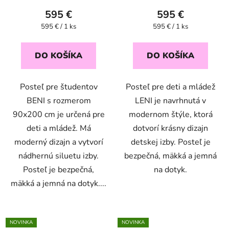
595 €
595 €
Jednotková
Jednotková
595 € / 1 ks
595 € / 1 ks
cena:
cena:
DO KOŠÍKA
DO KOŠÍKA
Posteľ pre študentov
Posteľ pre deti a mládež
BENI s rozmerom
LENI je navrhnutá v
90x200 cm je určená pre
modernom štýle, ktorá
deti a mládež. Má
dotvorí krásny dizajn
moderný dizajn a vytvorí
detskej izby. Posteľ je
nádhernú siluetu izby.
bezpečná, mäkká a jemná
Posteľ je bezpečná,
na dotyk.
mäkká a jemná na dotyk....
NOVINKA
NOVINKA