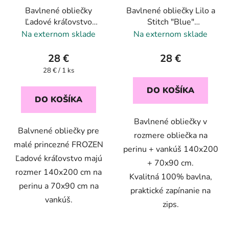
Bavlnené obliečky
Bavlnené obliečky Lilo a
Ľadové kráľovstvo
Stitch "Blue"
FROZEN 140x200cm +
140x200cm +
Na externom sklade
Na externom sklade
70x90cm set Purple 05
70x90cm set
28 €
28 €
Jednotková
28 € / 1 ks
cena:
DO KOŠÍKA
DO KOŠÍKA
Bavlnené obliečky v
Balvnené obliečky pre
rozmere obliečka na
malé princezné FROZEN
perinu + vankúš 140x200
Ľadové kráľovstvo majú
+ 70x90 cm.
rozmer 140x200 cm na
Kvalitná 100% bavlna,
perinu a 70x90 cm na
praktické zapínanie na
vankúš.
zips.