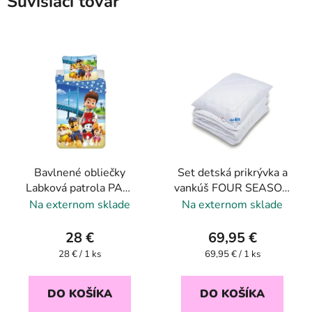
Súvisiaci tovar
Bavlnené obliečky
Set detská prikrývka a
Labková patrola PAW
vankúš FOUR SEASON
patrol "PP457 Bridge"
- 140x200 + 70x90 cm
Na externom sklade
Na externom sklade
140x200cm +
70x90cm set Purple 05
28 €
69,95 €
Jednotková
Jednotková
28 € / 1 ks
69,95 € / 1 ks
cena:
cena:
DO KOŠÍKA
DO KOŠÍKA