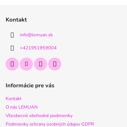
Z
á
Kontakt
p
ä
info
@
lemuan.sk
t
i
+421951959004
e
Informácie pre vás
Kontakt
O nás LEMUAN
Všeobecné obchodné podmienky
Podmienky ochrany osobných údajov GDPR