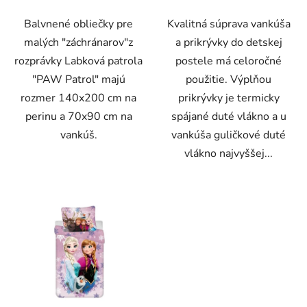
Balvnené obliečky pre
Kvalitná súprava vankúša
malých "záchránarov"z
a prikrývky do detskej
rozprávky Labková patrola
postele má celoročné
"PAW Patrol" majú
použitie. Výplňou
rozmer 140x200 cm na
prikrývky je termicky
perinu a 70x90 cm na
spájané duté vlákno a u
vankúš.
vankúša guličkové duté
vlákno najvyššej...