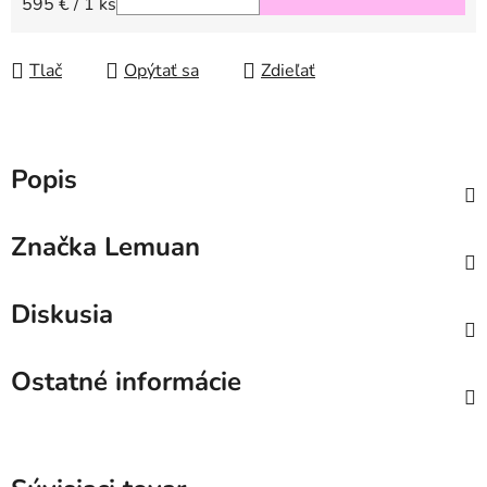
Jednotková cena:
595 € / 1 ks
Tlač
Opýtať sa
Zdieľať
Popis
Značka
Lemuan
Diskusia
Ostatné informácie