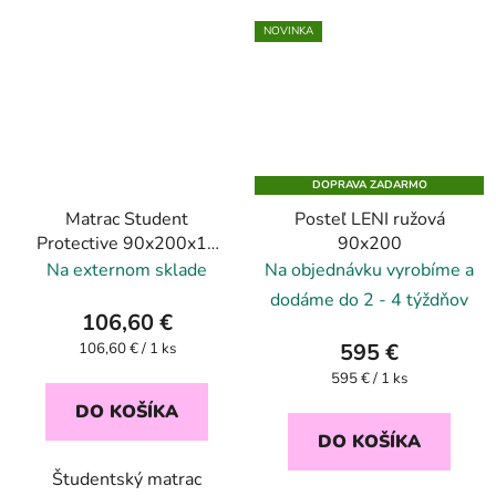
NOVINKA
DOPRAVA ZADARMO
Matrac Student
Posteľ LENI ružová
Protective 90x200x14
90x200
cm
Na externom sklade
Na objednávku vyrobíme a
dodáme do 2 - 4 týždňov
106,60 €
Jednotková
595 €
106,60 € / 1 ks
cena:
Jednotková
595 € / 1 ks
cena:
DO KOŠÍKA
DO KOŠÍKA
Študentský matrac