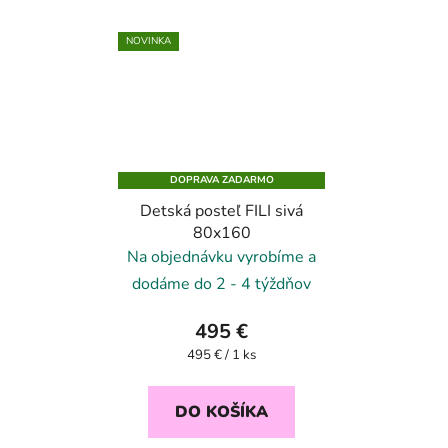
NOVINKA
DOPRAVA ZADARMO
Detská posteľ FILI sivá
80x160
Na objednávku vyrobíme a
dodáme do 2 - 4 týždňov
495 €
Jednotková
495 € / 1 ks
cena:
DO KOŠÍKA