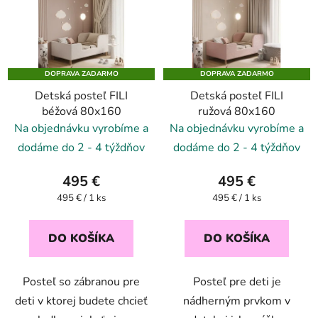
DOPRAVA ZADARMO
DOPRAVA ZADARMO
Detská posteľ FILI
Detská posteľ FILI
béžová 80x160
ružová 80x160
Na objednávku vyrobíme a
Na objednávku vyrobíme a
dodáme do 2 - 4 týždňov
dodáme do 2 - 4 týždňov
495 €
495 €
Jednotková
Jednotková
495 € / 1 ks
495 € / 1 ks
cena:
cena:
DO KOŠÍKA
DO KOŠÍKA
Posteľ so zábranou pre
Posteľ pre deti je
deti v ktorej budete chcieť
nádherným prvkom v