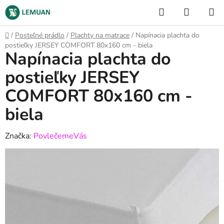
Prejsť
Hľadať
NÁKUP
na
KOŠÍK
obsah
Domov
/
Posteľné prádlo
/
Plachty na matrace
/
Napínacia plachta do
postieľky JERSEY COMFORT 80x160 cm - biela
Napínacia plachta do
postieľky JERSEY
COMFORT 80x160 cm -
biela
Značka:
PovlečemeVás