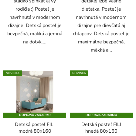
sladko spinkať aj vy
detskej izbe vášho
rodičia :) Posteľ je
dieťatka. Posteľ je
navrhnutá v modernom
navrhnutá v modernom
dizajne. Detská posteľ je
dizajne pre dievčatá aj
bezpečná, mäkká a jemná
chlapcov. Detská posteľ je
na dotyk....
maximálne bezpečná,
mäkká a...
NOVINKA
NOVINKA
DOPRAVA ZADARMO
DOPRAVA ZADARMO
Detská posteľ FILI
Detská posteľ FILI
modrá 80x160
hnedá 80x160