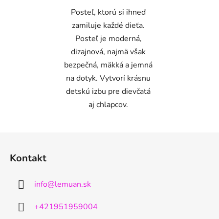
Posteľ, ktorú si ihneď
zamiluje každé dieťa.
Posteľ je moderná,
dizajnová, najmä však
bezpečná, mäkká a jemná
na dotyk. Vytvorí krásnu
detskú izbu pre dievčatá
aj chlapcov.
Z
á
Kontakt
p
ä
info
@
lemuan.sk
t
i
+421951959004
e