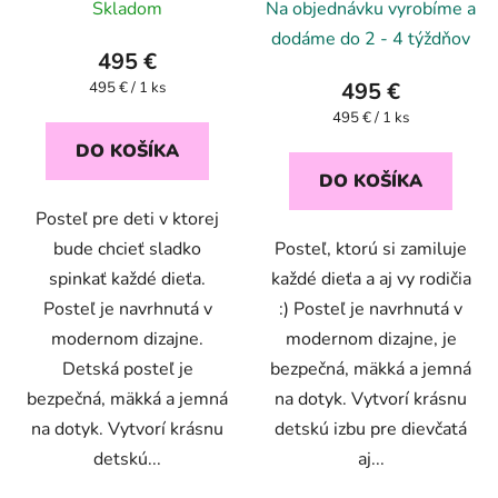
Skladom
Na objednávku vyrobíme a
dodáme do 2 - 4 týždňov
495 €
Jednotková
495 €
495 € / 1 ks
cena:
Jednotková
495 € / 1 ks
cena:
DO KOŠÍKA
DO KOŠÍKA
Posteľ pre deti v ktorej
bude chcieť sladko
Posteľ, ktorú si zamiluje
spinkať každé dieťa.
každé dieťa a aj vy rodičia
Posteľ je navrhnutá v
:) Posteľ je navrhnutá v
modernom dizajne.
modernom dizajne, je
Detská posteľ je
bezpečná, mäkká a jemná
bezpečná, mäkká a jemná
na dotyk. Vytvorí krásnu
na dotyk. Vytvorí krásnu
detskú izbu pre dievčatá
detskú...
aj...