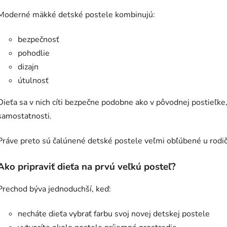
Moderné mäkké detské postele kombinujú:
bezpečnosť
pohodlie
dizajn
útulnosť
Dieťa sa v nich cíti bezpečne podobne ako v pôvodnej postieľke,
samostatnosti.
Práve preto sú čalúnené detské postele veľmi obľúbené u rodič
Ako pripraviť dieťa na prvú veľkú posteľ?
Prechod býva jednoduchší, keď:
necháte dieťa vybrať farbu svoj novej detskej postele