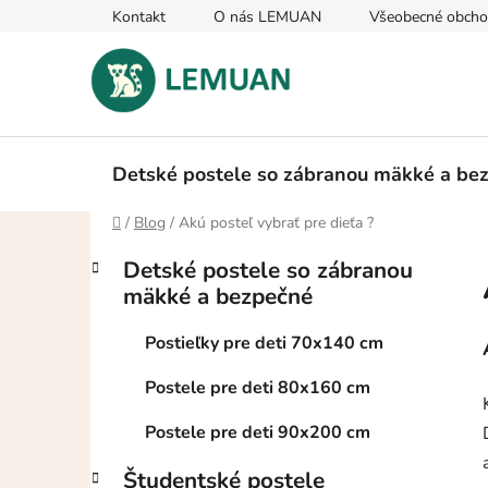
Prejsť
Kontakt
O nás LEMUAN
Všeobecné obch
na
obsah
Detské postele so zábranou mäkké a be
Domov
/
Blog
/
Akú posteľ vybrať pre dieťa ?
B
K
Preskočiť
Detské postele so zábranou
a
kategórie
o
mäkké a bezpečné
t
č
e
n
Postieľky pre deti 70x140 cm
g
ý
ó
Postele pre deti 80x160 cm
p
r
i
a
Postele pre deti 90x200 cm
e
n
Študentské postele
e