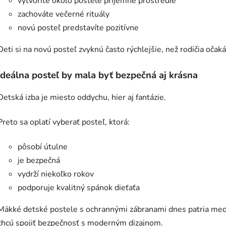
vytvoríte okolo postele príjemné prostredie
zachováte večerné rituály
novú posteľ predstavíte pozitívne
Deti si na novú posteľ zvyknú často rýchlejšie, než rodičia očaká
Ideálna posteľ by mala byť bezpečná aj krásna
Detská izba je miesto oddychu, hier aj fantázie.
Preto sa oplatí vyberať posteľ, ktorá:
pôsobí útulne
je bezpečná
vydrží niekoľko rokov
podporuje kvalitný spánok dieťaťa
Mäkké detské postele s ochrannými zábranami dnes patria medzi
chcú spojiť bezpečnosť s moderným dizajnom.