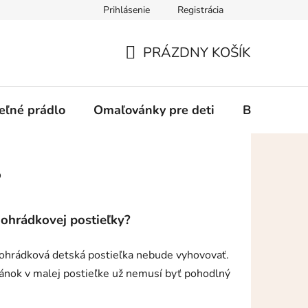
Prihlásenie
Registrácia
Ako a kde nakupovať
Doprava a platba
Vrátenie alebo rek
PRÁZDNY KOŠÍK
NÁKUPNÝ
KOŠÍK
eľné prádlo
Omaľovánky pre deti
Blog
K
?
 ohrádkovej postieľky?
á ohrádková detská postieľka nebude vyhovovať.
spánok v malej postieľke už nemusí byť pohodlný