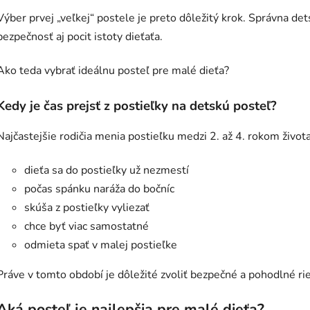
Výber prvej „veľkej“ postele je preto dôležitý krok. Správna de
bezpečnosť aj pocit istoty dieťaťa.
Ako teda vybrať ideálnu posteľ pre malé dieťa?
Kedy je čas prejsť z postieľky na detskú posteľ?
Najčastejšie rodičia menia postieľku medzi 2. až 4. rokom života
dieťa sa do postieľky už nezmestí
počas spánku naráža do bočníc
skúša z postieľky vyliezať
chce byť viac samostatné
odmieta spať v malej postieľke
Práve v tomto období je dôležité zvoliť bezpečné a pohodlné ri
Aká posteľ je najlepšia pre malé dieťa?