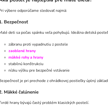
Pri výbere odporúčame sledovať najmä:
1. Bezpečnosť
Malé deti sa počas spánku veľa pohybujú. Ideálna detská poste
zábranu proti vypadnutiu z postele
zaoblené hrany
mäkké rohy a hrany
stabilnú konštrukciu
nízku výšku pre bezpečné vstávanie
Bezpečnosť je pri prechode z ohrádkovej postieľky úplný základ
2. Mäkké čalúnenie
Tvrdé hrany bývajú častý problém klasických postelí.