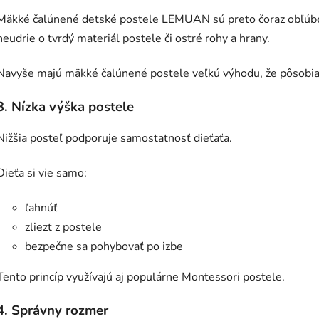
Mäkké čalúnené detské postele LEMUAN sú preto čoraz obľúbe
neudrie o tvrdý materiál postele či ostré rohy a hrany.
Navyše majú mäkké čalúnené postele veľkú výhodu, že pôsobia 
3. Nízka výška postele
Nižšia posteľ podporuje samostatnosť dieťaťa.
Dieťa si vie samo:
ľahnúť
zliezť z postele
bezpečne sa pohybovať po izbe
Tento princíp využívajú aj populárne Montessori postele.
4. Správny rozmer