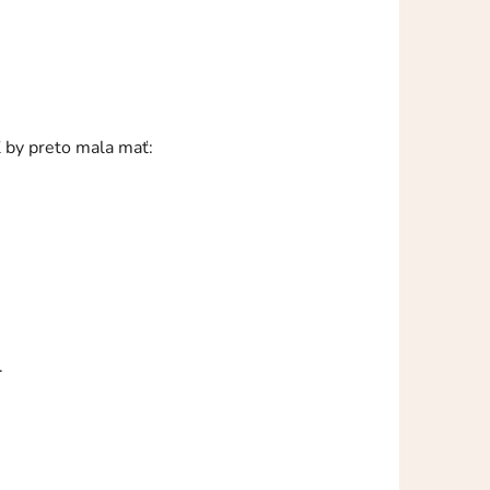
ľ by preto mala mať:
.