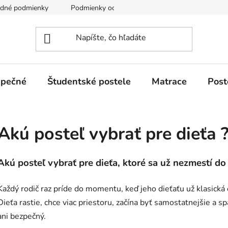
odné podmienky
Podmienky ochrany osobných údajov GDPR
zpečné
Študentské postele
Matrace
Post
Akú posteľ vybrať pre dieťa 
Akú posteľ vybrať pre dieťa, ktoré sa už nezmestí do
Každý rodič raz príde do momentu, keď jeho dieťaťu už klasick
Dieťa rastie, chce viac priestoru, začína byť samostatnejšie a 
ani bezpečný.