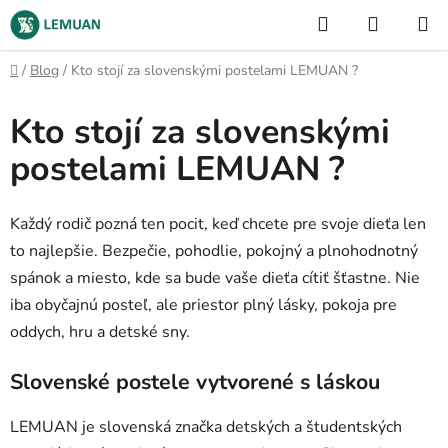
Prejsť
Hľadať
NÁKUP
na
KOŠÍK
obsah
Domov
/
Blog
/
Kto stojí za slovenskými postelami LEMUAN ?
Kto stojí za slovenskými
postelami LEMUAN ?
Každý rodič pozná ten pocit, keď chcete pre svoje dieťa len
to najlepšie. Bezpečie, pohodlie, pokojný a plnohodnotný
spánok a miesto, kde sa bude vaše dieťa cítiť šťastne. Nie
iba obyčajnú posteľ, ale priestor plný lásky, pokoja pre
oddych, hru a detské sny.
Slovenské postele vytvorené s láskou
LEMUAN je slovenská značka detských a študentských