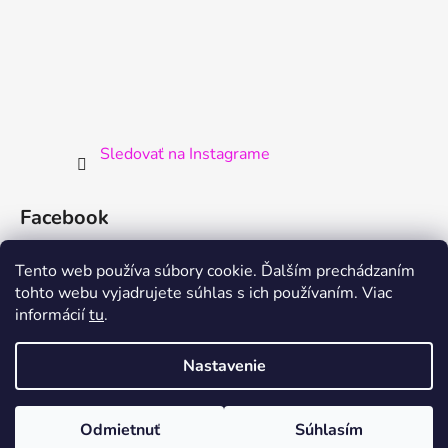
Sledovať na Instagrame
Facebook
Tento web používa súbory cookie. Ďalším prechádzaním
tohto webu vyjadrujete súhlas s ich používaním. Viac
informácií
tu
.
Nastavenie
Mäkké a bezpečné detské postele a študentské postele. Revolučná
Odmietnuť
Súhlasím
Vytvoril Shoptet
novinka !