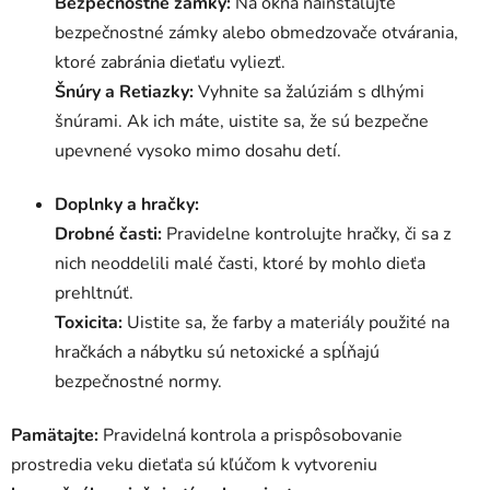
Bezpečnostné zámky:
Na okná nainštalujte
bezpečnostné zámky alebo obmedzovače otvárania,
ktoré zabránia dieťaťu vyliezť.
Šnúry a Retiazky:
Vyhnite sa žalúziám s dlhými
šnúrami. Ak ich máte, uistite sa, že sú bezpečne
upevnené vysoko mimo dosahu detí.
Doplnky a hračky:
Drobné časti:
Pravidelne kontrolujte hračky, či sa z
nich neoddelili malé časti, ktoré by mohlo dieťa
prehltnúť.
Toxicita:
Uistite sa, že farby a materiály použité na
hračkách a nábytku sú netoxické a spĺňajú
bezpečnostné normy.
Pamätajte:
Pravidelná kontrola a prispôsobovanie
prostredia veku dieťaťa sú kľúčom k vytvoreniu