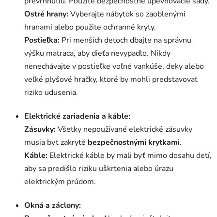
prevrhnutiu. Použite bezpečnostné upevňovacie sady.
Ostré hrany:
Vyberajte nábytok so zaoblenými
hranami alebo použite ochranné kryty.
Postieľka:
Pri menších deťoch dbajte na správnu
výšku matraca, aby dieťa nevypadlo. Nikdy
nenechávajte v postieľke voľné vankúše, deky alebo
veľké plyšové hračky, ktoré by mohli predstavovať
riziko udusenia.
Elektrické zariadenia a káble:
Zásuvky:
Všetky nepoužívané elektrické zásuvky
musia byť zakryté
bezpečnostnými krytkami
.
Káble:
Elektrické káble by mali byť mimo dosahu detí,
aby sa predišlo riziku uškrtenia alebo úrazu
elektrickým prúdom.
Okná a záclony: