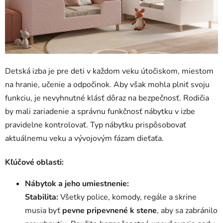
Detská izba je pre deti v každom veku útočiskom, miestom
na hranie, učenie a odpočinok. Aby však mohla plniť svoju
funkciu, je nevyhnutné klásť dôraz na bezpečnosť. Rodičia
by mali zariadenie a správnu funkčnosť nábytku v izbe
pravidelne kontrolovať. Typ nábytku prispôsobovať
aktuálnemu veku a vývojovým fázam dieťaťa.
Kľúčové oblasti:
Nábytok a jeho umiestnenie:
Stabilita:
Všetky police, komody, regále a skrine
musia byť
pevne pripevnené k stene
, aby sa zabránilo