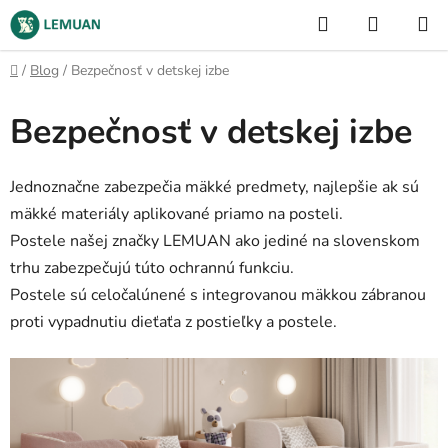
Prejsť
Hľadať
NÁKUP
na
KOŠÍK
obsah
Domov
/
Blog
/
Bezpečnosť v detskej izbe
Bezpečnosť v detskej izbe
Jednoznačne zabezpečia mäkké predmety, najlepšie ak sú
mäkké materiály aplikované priamo na posteli.
Postele našej značky LEMUAN ako jediné na slovenskom
trhu zabezpečujú túto ochrannú funkciu.
Postele sú celočalúnené s integrovanou mäkkou zábranou
proti vypadnutiu dieťaťa z postieľky a postele.