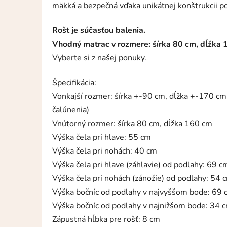
mäkká a bezpečná vďaka unikátnej konštrukcii p
Rošt je súčasťou balenia.
Vhodný matrac v rozmere: šírka 80 cm, dĺžka
Vyberte si z našej ponuky.
Špecifikácia:
Vonkajší rozmer: šírka +-90 cm, dĺžka +-170 c
čalúnenia)
Vnútorný rozmer: šírka 80 cm, dĺžka 160 cm
Výška čela pri hlave: 55 cm
Výška čela pri nohách: 40 cm
Výška čela pri hlave (záhlavie) od podlahy: 69 c
Výška čela pri nohách (zánožie) od podlahy: 54 
Výška bočníc od podlahy v najvyššom bode: 69
Výška bočníc od podlahy v najnižšom bode: 34 
Zápustná hĺbka pre rošť: 8 cm