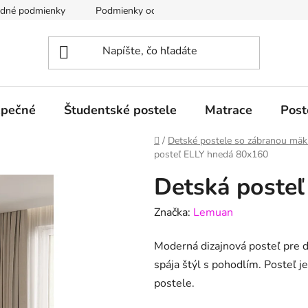
odné podmienky
Podmienky ochrany osobných údajov GDPR
zpečné
Študentské postele
Matrace
Post
Domov
/
Detské postele so zábranou mäk
posteľ ELLY hnedá 80x160
Detská poste
Značka:
Lemuan
Moderná dizajnová posteľ pre 
spája štýl s pohodlím. Posteľ j
postele.