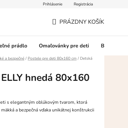
Prihlásenie
Registrácia
Ako a kde nakupovať
Doprava a platba
Vrátenie alebo rek
PRÁZDNY KOŠÍK
NÁKUPNÝ
KOŠÍK
eľné prádlo
Omaľovánky pre deti
Blog
K
ké a bezpečné
/
Postele pre deti 80x160 cm
/
Detská
ľ ELLY hnedá 80x160
deti s elegantným oblúkovým tvarom, ktorá
e mäkká a bezpečná vďaka unikátnej konštrukcii