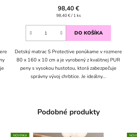
98,40 €
Jednotková
98,40 € / 1 ks
cena:
DO KOŠÍKA
ere
Detský matrac S Protective ponúkame v rozmere
eny
80 x 160 x 10 cm a je vyrobený z kvalitnej PUR
je
peny s vysokou hustotou, ktorá zabezpečuje
správny vývoj chrbtice. Je ideálny...
Podobné produkty
NOVINKA
NOV