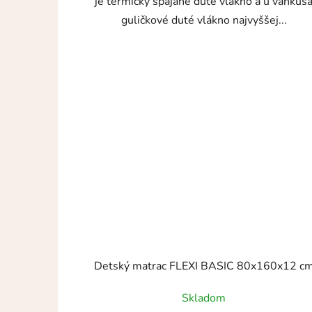
je termicky spájané duté vlákno a u vankúš
guličkové duté vlákno najvyššej...
Detský matrac FLEXI BASIC 80x160x12 c
Skladom