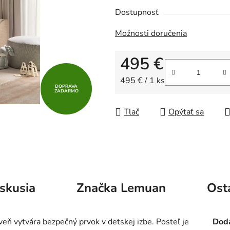
Dostupnosť
Možnosti doručenia
495 €
Jednotková cena:
495 € / 1 ks
DOPRAVA
ZADARMO
Tlač
Opýtať sa
skusia
Značka
Lemuan
Ost
veň vytvára bezpečný prvok v detskej izbe. Posteľ je
Doda