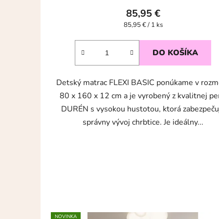
85,95 €
Jednotková
85,95 € / 1 ks
cena:
DO KOŠÍKA
Detský matrac FLEXI BASIC ponúkame v rozm
80 x 160 x 12 cm a je vyrobený z kvalitnej p
DURÉN s vysokou hustotou, ktorá zabezpeču
správny vývoj chrbtice. Je ideálny...
NOVINKA