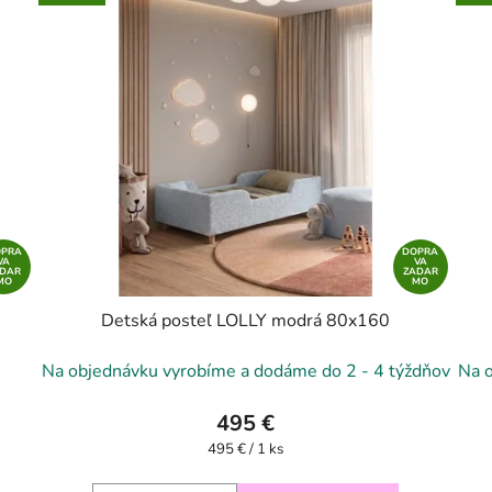
OPRA
DOPRA
VA
VA
ADAR
ZADAR
MO
MO
Detská posteľ LOLLY modrá 80x160
Na objednávku vyrobíme a dodáme do 2 - 4 týždňov
Na 
495 €
Jednotková
495 € / 1 ks
cena: