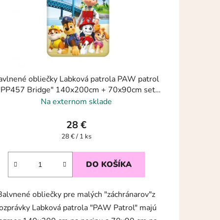
avlnené obliečky Labková patrola PAW patrol
"PP457 Bridge" 140x200cm + 70x90cm set
Purple 05
Na externom sklade
28 €
Jednotková
28 € / 1 ks
cena:
DO KOŠÍKA
Balvnené obliečky pre malých "záchránarov"z
ozprávky Labková patrola "PAW Patrol" majú