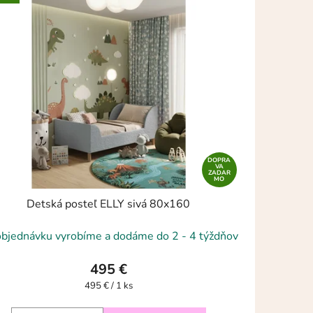
DOPRA
VA
ZADAR
MO
Detská posteľ ELLY sivá 80x160
objednávku vyrobíme a dodáme do 2 - 4 týždňov
495 €
Jednotková
495 € / 1 ks
cena: