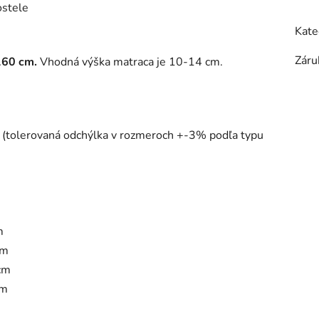
ostele
Kate
Záru
 160 cm.
Vhodná výška matraca je 10-14 cm.
m (tolerovaná odchýlka v rozmeroch +-3% podľa typu
m
cm
 cm
cm