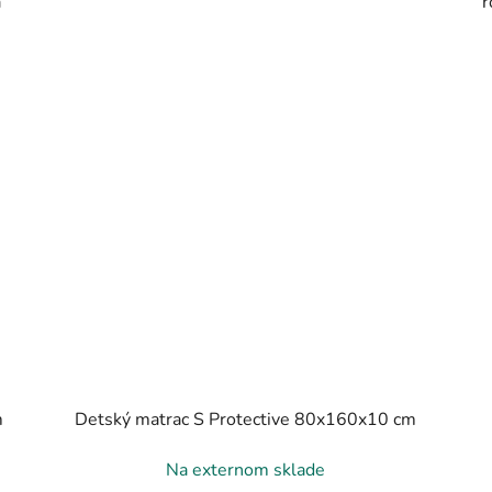
a
r
m
Detský matrac S Protective 80x160x10 cm
Na externom sklade