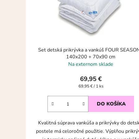
Set detská prikrývka a vankúš FOUR SEASON
140x200 + 70x90 cm
Na externom sklade
69,95 €
Jednotková
69,95 € / 1 ks
cena:
DO KOŠÍKA
Kvalitná súprava vankúša a prikrývky do dets
postele má celoročné použitie. Výplňou prikrý