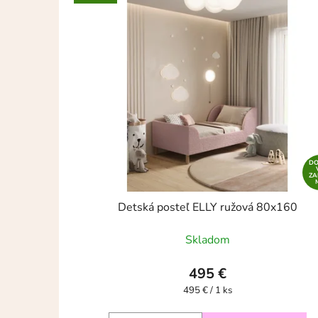
D
Z
Detská posteľ ELLY ružová 80x160
Skladom
495 €
Jednotková
495 € / 1 ks
cena: