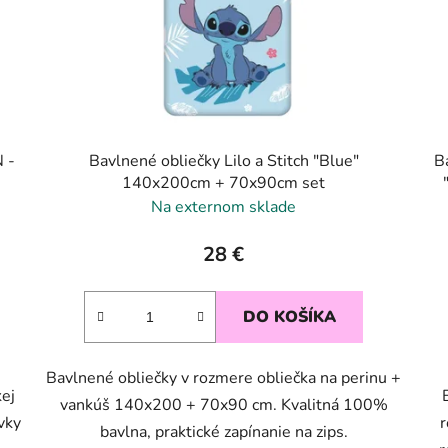
 -
Bavlnené obliečky Lilo a Stitch "Blue"
B
140x200cm + 70x90cm set
Na externom sklade
28 €
DO KOŠÍKA
Bavlnené obliečky v rozmere obliečka na perinu +
kej
vankúš 140x200 + 70x90 cm. Kvalitná 100%
vky
r
bavlna, praktické zapínanie na zips.