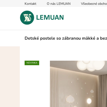
Prejsť
Kontakt
O nás LEMUAN
Všeobecné obch
na
obsah
Detské postele so zábranou mäkké a be
NOVINKA