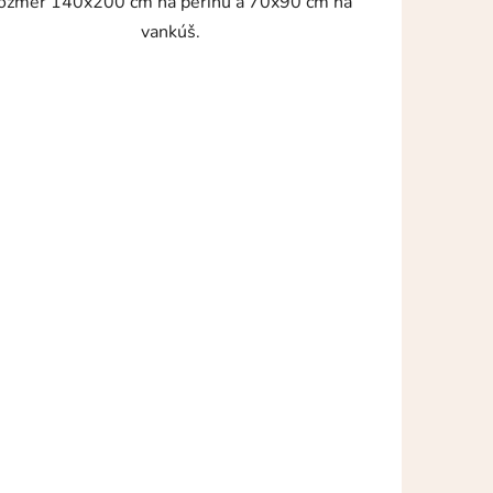
ozmer 140x200 cm na perinu a 70x90 cm na
vankúš.